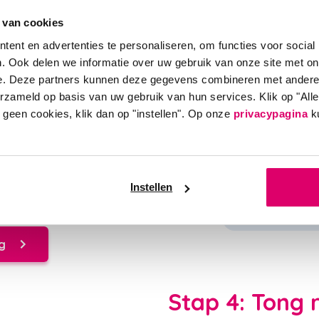
spoelmiddel. Zo blijven de
 van cookies
n positieve invloed op jouw
ent en advertenties te personaliseren, om functies voor social
ijn niet even goed
. Ook delen we informatie over uw gebruik van onze site met on
dspoelmiddel en daarmee
e. Deze partners kunnen deze gegevens combineren met andere i
oeilijk bereikbare plaatsen.
erzameld op basis van uw gebruik van hun services. Klik op "Al
r geen cookies, klik dan op "instellen". Op onze
privacypagina
ku
ruik en er zijn
bijvoorbeeld ernstige
 dagelijks een
n Mondspoelmiddel die hoort
Instellen
elmiddel
zonder alcohol
.
g
Stap 4: Tong 