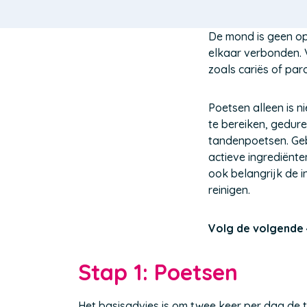
De mond is geen op
elkaar verbonden.
zoals cariës of pa
Poetsen alleen is 
te bereiken, gedur
tandenpoetsen. Geb
actieve ingrediënt
ook belangrijk de i
reinigen.
Volg de volgende
Stap 1: Poetsen
Het basisadvies is om twee keer per dag de 