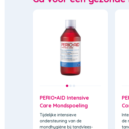
PERIO•AID Intensive
PE
Care Mondspoeling
Co
Tijdelijke intensieve
Int
ondersteuning van de
de 
mondhygiëne bij tandvlees-
tan