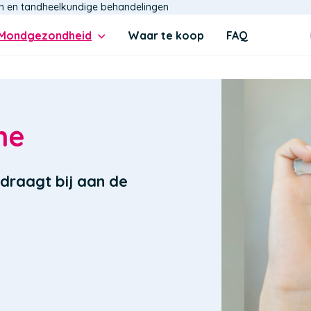
n en tandheelkundige behandelingen
Mondgezondheid
Waar te koop
FAQ
ne
raagt bij aan de