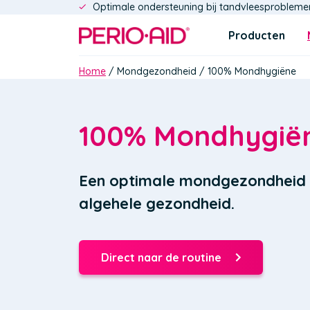
Optimale ondersteuning bij tandvleesprobleme
Overslaan
en
Navigatie
Producten
naar
de
Kruimelpad
Home
Mondgezondheid
100% Mondhygiëne
inhoud
gaan
100% Mondhygië
Een optimale mondgezondheid d
algehele gezondheid.
Direct naar de routine