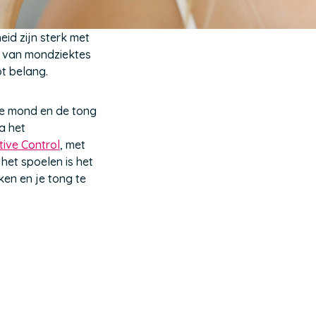
id zijn sterk met
n van mondziektes
t belang.
 de mond en de tong
a het
tive Control
, met
het spoelen is het
ken en je tong te