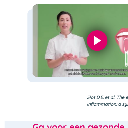
Slot D.E. et al. Th
inflammation: a sys
Ga voor een gezonde