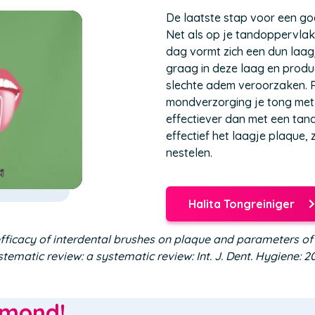
De laatste stap voor een go
Net als op je tandoppervlak
dag vormt zich een dun laagj
graag in deze laag en produ
slechte adem veroorzaken. R
mondverzorging je tong met e
effectiever dan met een tand
effectief het laagje plaque,
nestelen.
Halita Tongreiniger
(Opent
in
een
e efficacy of interdental brushes on plaque and parameters o
nieuw
tematic review: a systematic review: Int. J. Dent. Hygiene: 2
venster)
 mond!