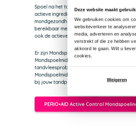
Spoel na het tandenpoetsen na met een Mond
Deze website maakt gebruik
actieve ingrediënten langer in de mond en va
We gebruiken cookies om cont
mondgezondheid. Niet alle tanden en kiezen z
websiteverkeer te analyseren
bereikbaar met een tandenborstel. Een Mon
media, adverteren en analys
ook de actieve ingrediënten komen op deze m
verstrekt of die ze hebben v
akkoord te gaan. Wilt u lieve
Er zijn Mondspoelmiddelen voor dagelijks geb
cookies.
Mondspoelmiddelen die je kan gebruiken bij 
tandvleesproblemen of behandelingen. Als je
Mondspoelmiddel wil gebruiken, kies dan ee
Weigeren
bij jouw tandpasta. Kies altijd een Mondspo
PERIO•AID Active Control Mondspoelin