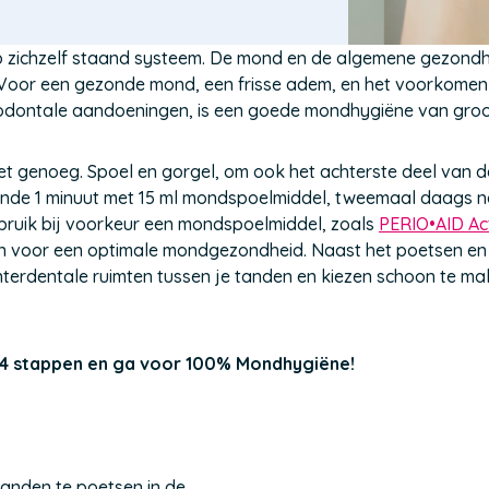
 zichzelf staand systeem. De mond en de algemene gezondhe
 Voor een gezonde mond, een frisse adem, en het voorkome
rodontale aandoeningen, is een goede mondhygiëne van groo
niet genoeg. Spoel en gorgel, om ook het achterste deel van
ende 1 minuut met 15 ml mondspoelmiddel, tweemaal daags n
ruik bij voorkeur een mondspoelmiddel, zoals
PERIO•AID
Ac
en voor een optimale mondgezondheid. Naast het poetsen en 
nterdentale ruimten tussen je tanden en kiezen schoon te ma
 4 stappen en ga voor 100% Mondhygiëne!
tanden te poetsen in de