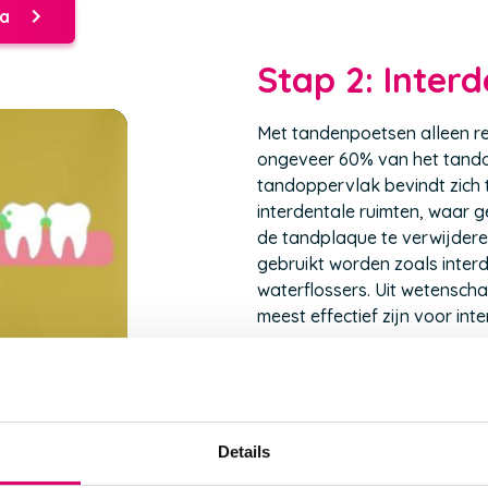
ta
Stap 2: Interd
Met tandenpoetsen alleen rein
ongeveer 60% van het tando
tandoppervlak bevindt zich
interdentale ruimten, waar
de tandplaque te verwijdere
gebruikt worden zoals inter
waterflossers. Uit wetensch
meest effectief zijn voor inte
Interprox ragers
(Opent
in
een
Details
nieuw
venster)